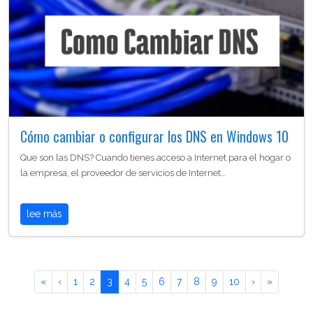
Cómo cambiar o configurar los DNS en Windows 10
Que son las DNS? Cuando tienes acceso a Internet para el hogar o
la empresa, el proveedor de servicios de Internet…
lee más
«
‹
1
2
3
4
5
6
7
8
9
10
›
»