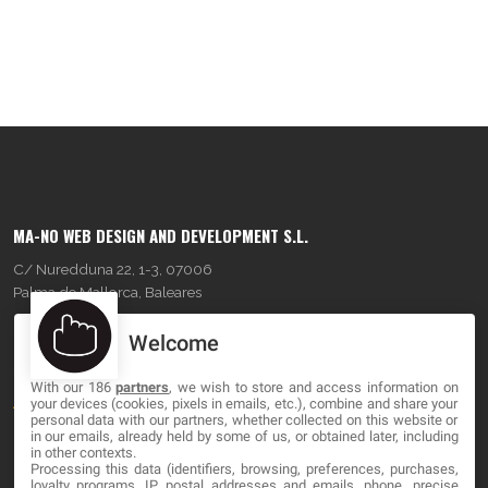
MA-NO WEB DESIGN AND DEVELOPMENT S.L.
C/ Nuredduna 22, 1-3, 07006
Palma de Mallorca, Baleares
Welcome
OUR COMPANY
With our 186
partners
, we wish to store and access information on
About
your devices (cookies, pixels in emails, etc.), combine and share your
personal data with our partners, whether collected on this website or
Blog
in our emails, already held by some of us, or obtained later, including
in other contexts.
Processing this data (identifiers, browsing, preferences, purchases,
Contact
loyalty programs, IP, postal addresses and emails, phone, precise