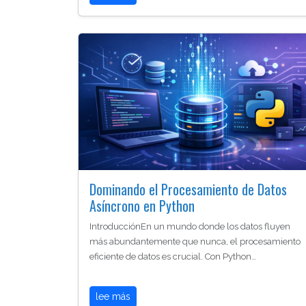
Dominando el Procesamiento de Datos
Asíncrono en Python
IntroducciónEn un mundo donde los datos fluyen
más abundantemente que nunca, el procesamiento
eficiente de datos es crucial. Con Python…
lee más