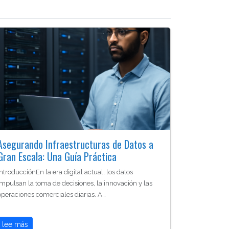
Asegurando Infraestructuras de Datos a
Gran Escala: Una Guía Práctica
IntroducciónEn la era digital actual, los datos
impulsan la toma de decisiones, la innovación y las
operaciones comerciales diarias. A…
lee más