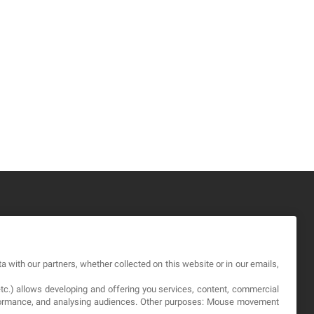
GAL
a with our partners, whether collected on this website or in our emails,
rminos y Condiciones
etc.) allows developing and offering you services, content, commercial
ítica de Privacidad
erformance, and analysing audiences. Other purposes: Mouse movement