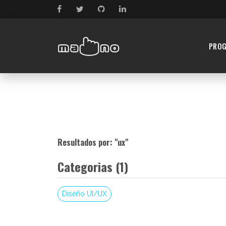
PRO
Resultados por: "
ux
"
Categorias (1)
Diseño UI/UX