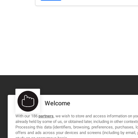
Welcome
MA-NO WEB DESIGN AND DEVELOPMENT S.L.
C/ Nuredduna 22, 1-3, 07006
With our 186
partners
, we wish to store and access information on you
already held by some of us, or obtained later, including in other context
Palma de Mallorca, Baleares
Processing this data (identifiers, browsing, preferences, purchases, 
offers and ads across your devices and screens (including by email