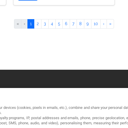
«
‹
1
2
3
4
5
6
7
8
9
10
›
»
OUR COMPANY
LE
r devices (cookies, pixels in emails, etc.), combine and share your personal dat
About
Te
s.
loyalty programs, IP, postal addresses and emails, phone, precise geolocation, 
Blog
Pol
, post, SMS, phone, audio, and video), personalising them, measuring their p