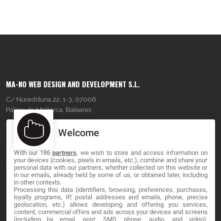
MA-NO WEB DESIGN AND DEVELOPMENT S.L.
C/ Nuredduna 22, 1-3, 07006
Palma de Mallorca, Baleares
Welcome
OUR COMPANY
With our 186
partners
, we wish to store and access information on
About
your devices (cookies, pixels in emails, etc.), combine and share your
personal data with our partners, whether collected on this website or
Blog
in our emails, already held by some of us, or obtained later, including
in other contexts.
Processing this data (identifiers, browsing, preferences, purchases,
Contact
loyalty programs, IP, postal addresses and emails, phone, precise
geolocation, etc.) allows developing and offering you services,
content, commercial offers and ads across your devices and screens
LEGAL
(including by email, post, SMS, phone, audio, and video),