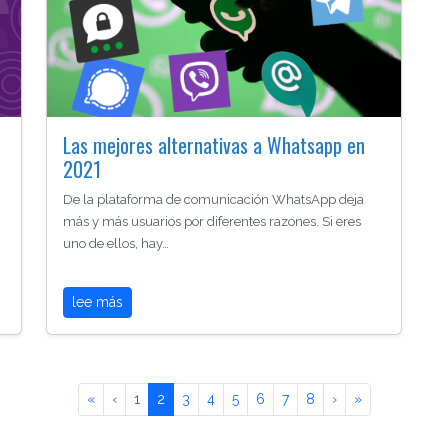
Las mejores alternativas a Whatsapp en
2021
De la plataforma de comunicación WhatsApp deja
más y más usuarios por diferentes razones. Si eres
uno de ellos, hay…
lee más
«
‹
1
2
3
4
5
6
7
8
›
»